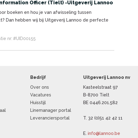
formation Officer (Tielt) -Uitgeverij Lannoo
voor boeken en hou je van afwisseling tussen
ct? Dan hebben wij bij Uitgeverij Lannoo de perfecte
tie nr:
#UID00155
Bedrijf
Uitgeverij Lannoo nv
Over ons
Kasteelstraat 97
Vacatures
B-8700 Tielt
Huisstijl
BE 0446.201.582
aal
Linemanager portal
t
Leveranciersportal
T. 32 (0)51 42 42 11
E.
info@lannoo.be