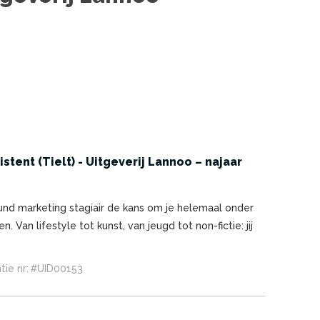
stent (Tielt) - Uitgeverij Lannoo – najaar
lround marketing stagiair de kans om je helemaal onder
Van lifestyle tot kunst, van jeugd tot non-fictie: jij
tie nr:
#UID00153